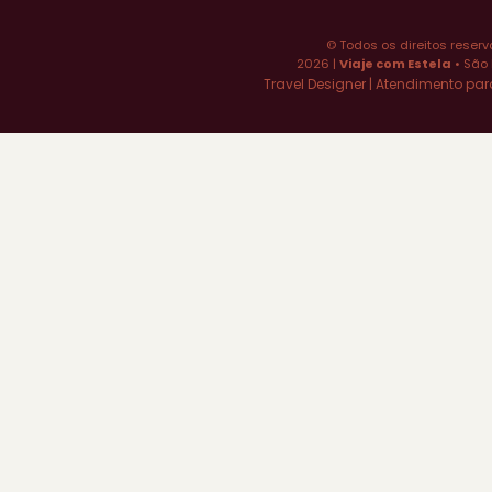
© Todos os direitos reserv
2026 |
Viaje com Estela
• São 
Travel Designer | Atendimento par