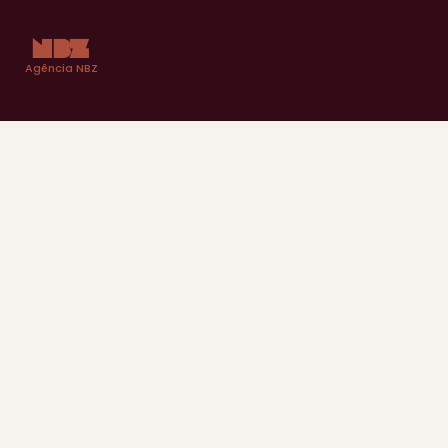
NBZ
Agência NBZ