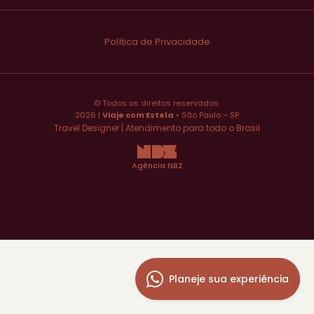
Política de Privacidade
© Todos os direitos reservados.
2026 |
Viaje com Estela
• São Paulo – SP
Travel Designer | Atendimento para todo o Brasil
NBZ
Agência NBZ
Planeje sua experiência