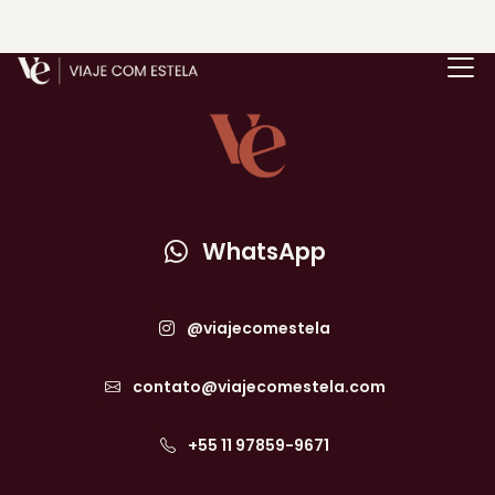
WhatsApp
@viajecomestela
contato@viajecomestela.com
+55 11 97859-9671