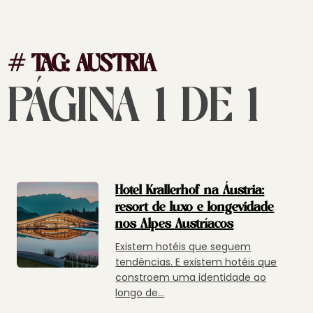
# TAG:
AUSTRIA
PÁGINA 1 DE 1
Hotel Krallerhof na Áustria:
resort de luxo e longevidade
nos Alpes Austríacos
Existem hotéis que seguem
tendências. E existem hotéis que
constroem uma identidade ao
longo de...