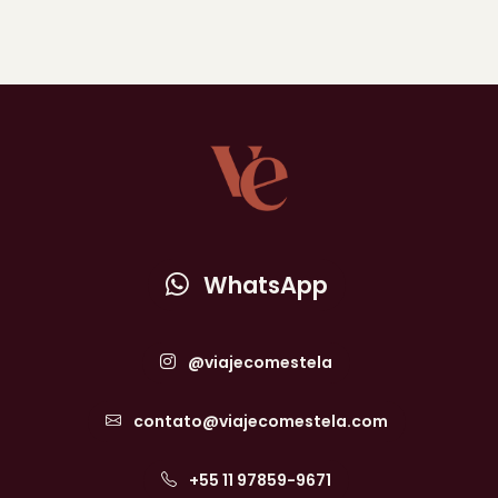
WhatsApp
@viajecomestela
contato@viajecomestela.com
+55 11 97859-9671